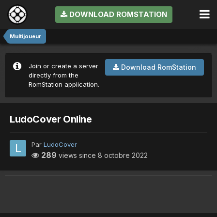
DOWNLOAD ROMSTATION
Multijoueur
Join or create a server
Download RomStation
directly from the
RomStation application.
LudoCover Online
Par
LudoCover
289
views since
8 octobre 2022