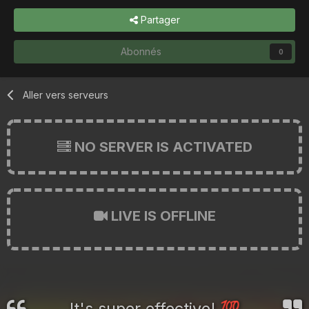
Partager
Abonnés
0
Aller vers serveurs
NO SERVER IS ACTIVATED
LIVE IS OFFLINE
It's super effective!
💯