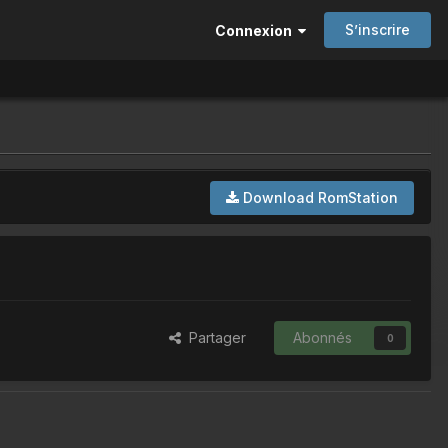
S’inscrire
Connexion
Download RomStation
Partager
Abonnés
0