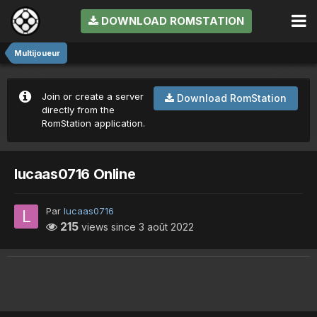
DOWNLOAD ROMSTATION
Multijoueur
Join or create a server
Download RomStation
directly from the
RomStation application.
lucaas0716 Online
Par
lucaas0716
215
views since
3 août 2022