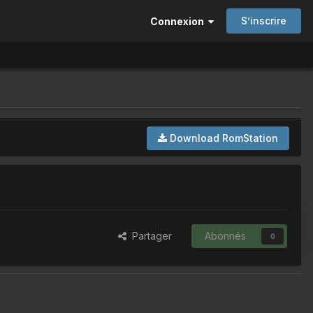
S’inscrire
Connexion
Download RomStation
Partager
Abonnés
0