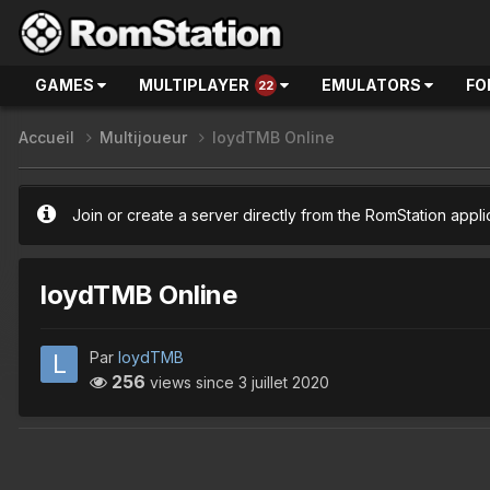
GAMES
MULTIPLAYER
EMULATORS
FO
22
Accueil
Multijoueur
loydTMB Online
Join or create a server directly from the RomStation appli
loydTMB Online
Par
loydTMB
256
views since
3 juillet 2020