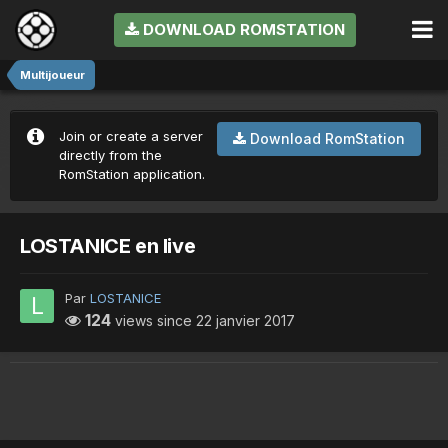
DOWNLOAD ROMSTATION
Multijoueur
Join or create a server
Download RomStation
directly from the
RomStation application.
LOSTANICE en live
Par
LOSTANICE
124
views since
22 janvier 2017