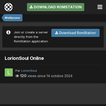
DOWNLOAD ROMSTATION
Multijoueur
Join or create a server
Download RomStation
directly from the
RomStation application.
LorionSoul Online
Par
LorionSoul
120
views since
14 octobre 2024