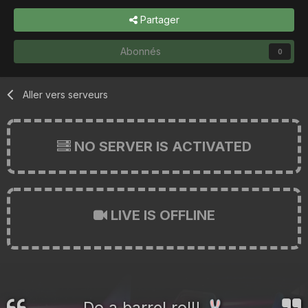
Partager
Abonnés
0
Aller vers serveurs
NO SERVER IS ACTIVATED
LIVE IS OFFLINE
Do a barrel roll!
🐰