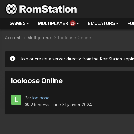
GAMES
MULTIPLAYER
EMULATORS
FO
25
Accueil
Multijoueur
looloose Online
Join or create a server directly from the RomStation appli
looloose Online
Par
looloose
76
views since
31 janvier 2024