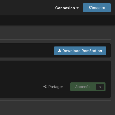
S’inscrire
Connexion
Download RomStation
Partager
Abonnés
0