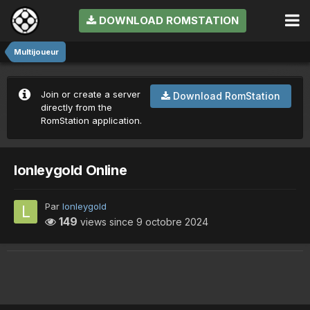
DOWNLOAD ROMSTATION
Multijoueur
Join or create a server
Download RomStation
directly from the
RomStation application.
lonleygold Online
Par
lonleygold
149
views since
9 octobre 2024