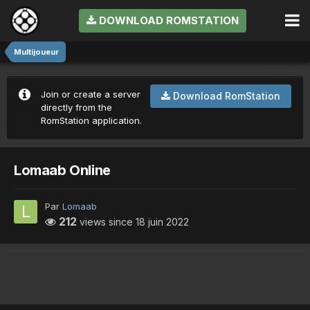
DOWNLOAD ROMSTATION
Multijoueur
Join or create a server
Download RomStation
directly from the
RomStation application.
Lomaab Online
Par
Lomaab
212
views since
18 juin 2022