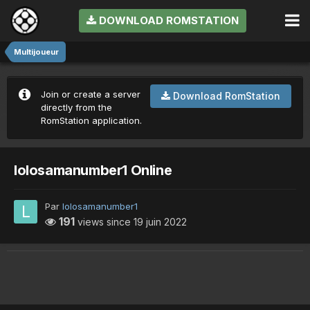
DOWNLOAD ROMSTATION
Multijoueur
Join or create a server
Download RomStation
directly from the
RomStation application.
lolosamanumber1 Online
Par
lolosamanumber1
191
views since
19 juin 2022