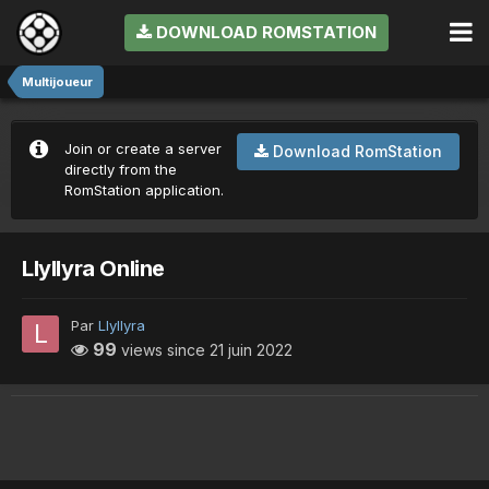
DOWNLOAD ROMSTATION
Multijoueur
Join or create a server
Download RomStation
directly from the
RomStation application.
Llyllyra Online
Par
Llyllyra
99
views since
21 juin 2022