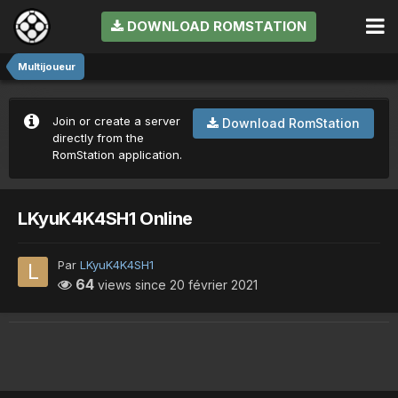
DOWNLOAD ROMSTATION
Multijoueur
Join or create a server
Download RomStation
directly from the
RomStation application.
LKyuK4K4SH1 Online
Par
LKyuK4K4SH1
64
views since
20 février 2021