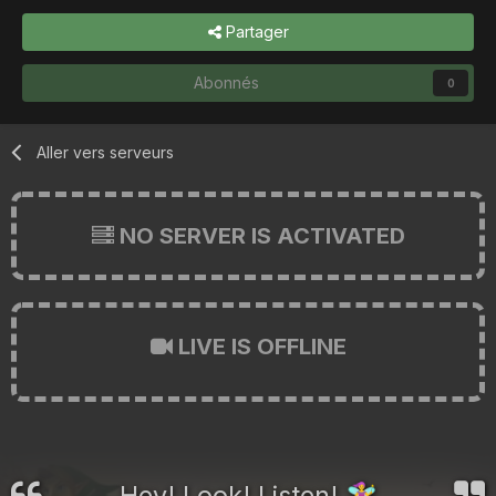
Partager
Abonnés
0
Aller vers serveurs
NO SERVER IS ACTIVATED
LIVE IS OFFLINE
Hey! Look! Listen!
🧚‍♀️