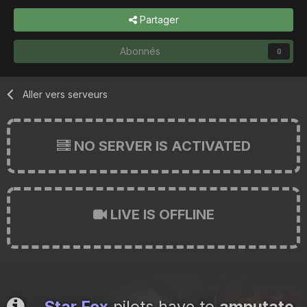
Partager
Abonnés
0
Aller vers serveurs
NO SERVER IS ACTIVATED
LIVE IS OFFLINE
Star Fox
pilots have to
amputate