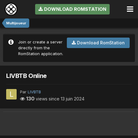
DOWNLOAD ROMSTATION
Multijoueur
Join or create a server
Download RomStation
directly from the
RomStation application.
LIVBTB Online
Par
LIVBTB
130
views since
13 juin 2024