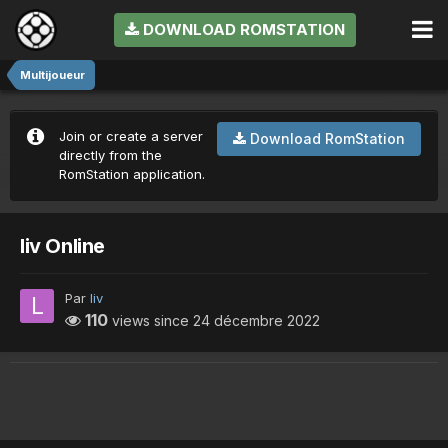
DOWNLOAD ROMSTATION
Multijoueur
Join or create a server
Download RomStation
directly from the
RomStation application.
liv Online
Par
liv
110
views since
24 décembre 2022