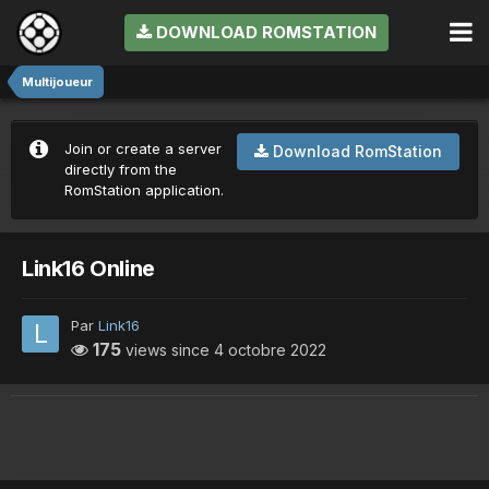
DOWNLOAD ROMSTATION
Multijoueur
Join or create a server
Download RomStation
directly from the
RomStation application.
Link16 Online
Par
Link16
175
views since
4 octobre 2022