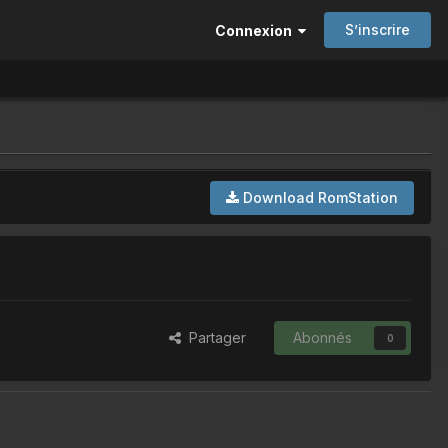
S’inscrire
Connexion
Download RomStation
Partager
Abonnés
0