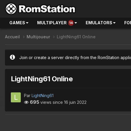
GAMES
MULTIPLAYER
EMULATORS
FO
14
Accueil
Multijoueur
LightNing61 Online
Join or create a server directly from the RomStation appli
LightNing61 Online
Par
LightNing61
695
views since
16 juin 2022