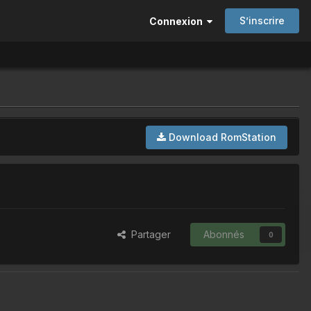
S’inscrire
Connexion
Download RomStation
Partager
Abonnés
0