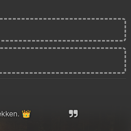
Tekken.
👑