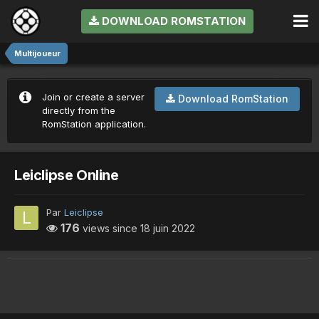
DOWNLOAD ROMSTATION
Multijoueur
Join or create a server
Download RomStation
directly from the
RomStation application.
Leiclipse Online
Par
Leiclipse
176
views since
18 juin 2022