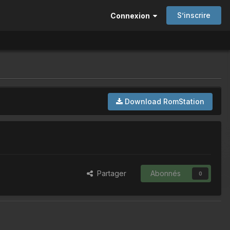
S’inscrire
Connexion
Download RomStation
Partager
Abonnés
0