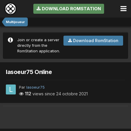
DOWNLOAD ROMSTATION
Multijoueur
Join or create a server
Download RomStation
directly from the
RomStation application.
lasoeur75 Online
Par
lasoeur75
112
views since
24 octobre 2021