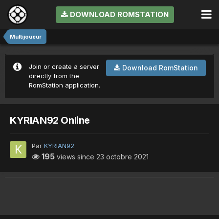
DOWNLOAD ROMSTATION
Multijoueur
Join or create a server
Download RomStation
directly from the
RomStation application.
KYRIAN92 Online
Par
KYRIAN92
195
views since
23 octobre 2021