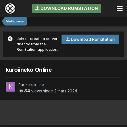
DOWNLOAD ROMSTATION
Multijoueur
Join or create a server
Download RomStation
directly from the
RomStation application.
kuroiineko Online
Par
kuroiineko
84
views since
2 mars 2024