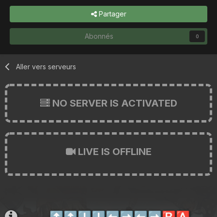
Partager
Abonnés
0
Aller vers serveurs
NO SERVER IS ACTIVATED
LIVE IS OFFLINE
⬆️
⬆️
⬇️
⬇️
⬅️
➡️
⬅️
➡️
🅱️
🅰️