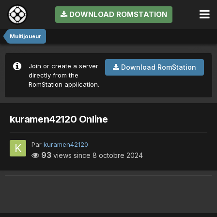
DOWNLOAD ROMSTATION
Multijoueur
Join or create a server
Download RomStation
directly from the
RomStation application.
kuramen42120 Online
Par
kuramen42120
93
views since
8 octobre 2024