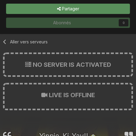
Partager
Abonnés
0
Aller vers serveurs
NO SERVER IS ACTIVATED
LIVE IS OFFLINE
Yippie-Ki-Yay!!
🚕