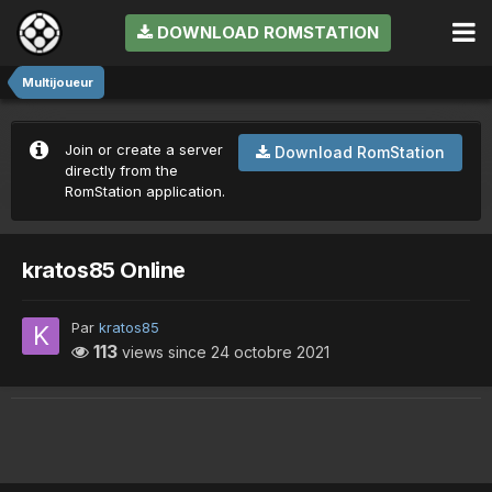
DOWNLOAD ROMSTATION
Multijoueur
Join or create a server
Download RomStation
directly from the
RomStation application.
kratos85 Online
Par
kratos85
113
views since
24 octobre 2021