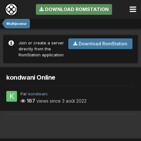
DOWNLOAD ROMSTATION
Multijoueur
Join or create a server
Download RomStation
directly from the
RomStation application.
kondwani Online
Par
kondwani
167
views since
3 août 2022