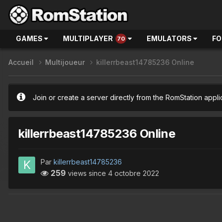
GAMES
MULTIPLAYER
EMULATORS
F
70
Accueil
Multijoueur
killerrbeast14785236 Online
Join or create a server directly from the RomStation appli
killerrbeast14785236 Online
Par
killerrbeast14785236
259
views since
4 octobre 2022