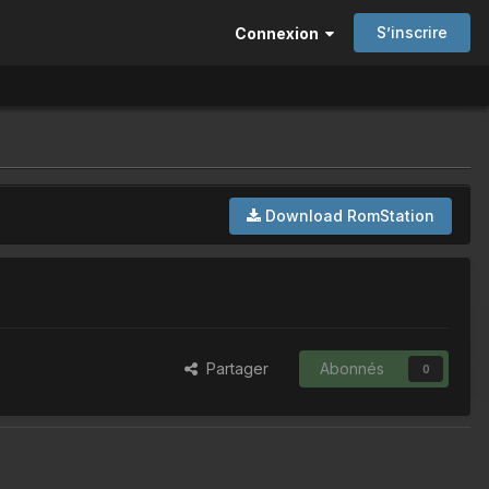
S’inscrire
Connexion
Download RomStation
Partager
Abonnés
0