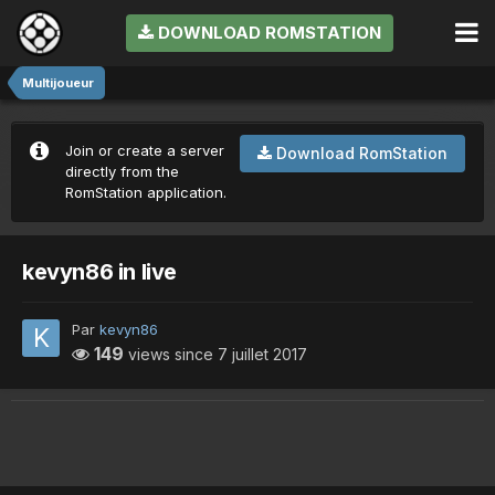
DOWNLOAD ROMSTATION
Multijoueur
Join or create a server
Download RomStation
directly from the
RomStation application.
kevyn86 in live
Par
kevyn86
149
views since
7 juillet 2017