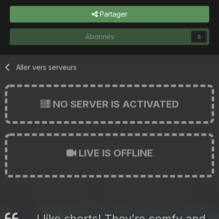
Partager
Abonnés
0
Aller vers serveurs
NO SERVER IS ACTIVATED
LIVE IS OFFLINE
I like shorts! They’re comfy and