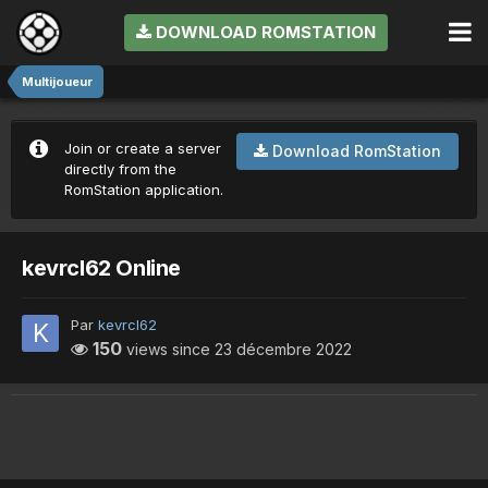
DOWNLOAD ROMSTATION
Multijoueur
Join or create a server
Download RomStation
directly from the
RomStation application.
kevrcl62 Online
Par
kevrcl62
150
views since
23 décembre 2022