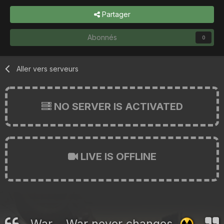
Partager
Abonnés
0
Aller vers serveurs
NO SERVER IS ACTIVATED
LIVE IS OFFLINE
War... War never changes.
☢️