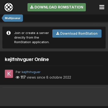
DOWNLOAD ROMSTATION
Multijoueur
Join or create a server
Download RomStation
directly from the
RomStation application.
kejlfnhvguer Online
Par
kejlfnhvguer
117
views since
8 octobre 2022