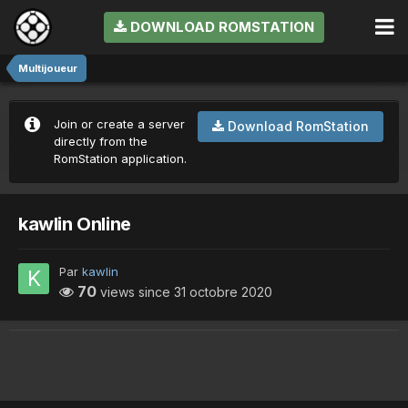
DOWNLOAD ROMSTATION
Multijoueur
Join or create a server
Download RomStation
directly from the
RomStation application.
kawlin Online
Par
kawlin
70
views since
31 octobre 2020