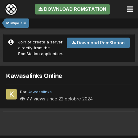
DOWNLOAD ROMSTATION
Multijoueur
Join or create a server
Download RomStation
directly from the
RomStation application.
Kawasalinks Online
Par
Kawasalinks
77
views since
22 octobre 2024