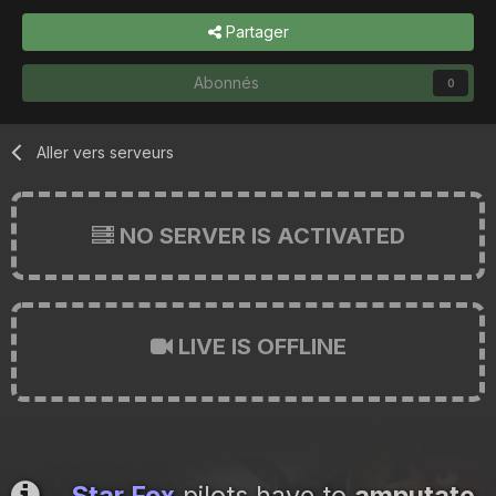
Partager
Abonnés
0
Aller vers serveurs
NO SERVER IS ACTIVATED
LIVE IS OFFLINE
Star Fox
pilots have to
amputate