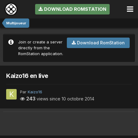
DOWNLOAD ROMSTATION
Multijoueur
Join or create a server
Download RomStation
directly from the
RomStation application.
Kaizo16 en live
Par
Kaizo16
243
views since
10 octobre 2014