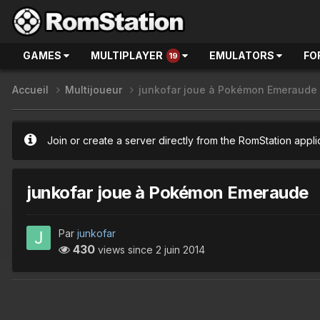
GAMES
MULTIPLAYER
EMULATORS
FO
19
Accueil
Multijoueur
junkofar joue à Pokémon Emeraude
Join or create a server directly from the RomStation appli
junkofar joue à Pokémon Emeraude
Par
junkofar
430
views since
2 juin 2014