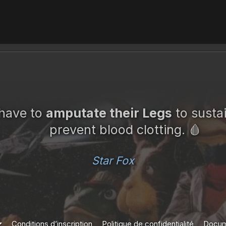
 have to
amputate their Legs
to susta
prevent blood clotting. 🩸
Star Fox
Conditions d’inscription
Politique de confidentialité
Docum