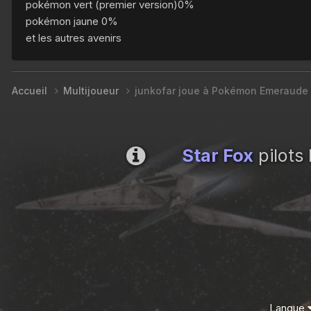
pokémon vert (premier version)0%
pokémon jaune 0%
et les autres avenirs
Accueil
Multijoueur
junkofar joue à Pokémon Emeraude
Star Fox
pilots
Langue