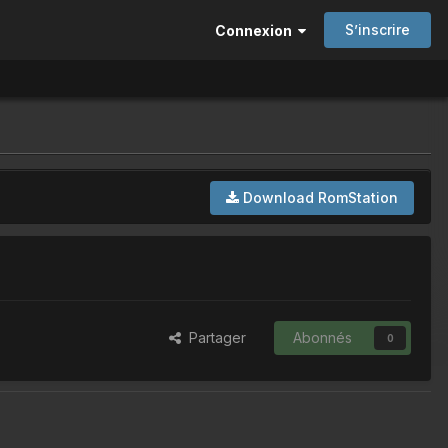
S’inscrire
Connexion
Download RomStation
Partager
Abonnés
0