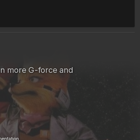
in more G-force and
entation