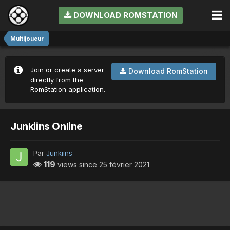
DOWNLOAD ROMSTATION
Multijoueur
Join or create a server
Download RomStation
directly from the
RomStation application.
Junkiins Online
Par
Junkiins
119
views since
25 février 2021