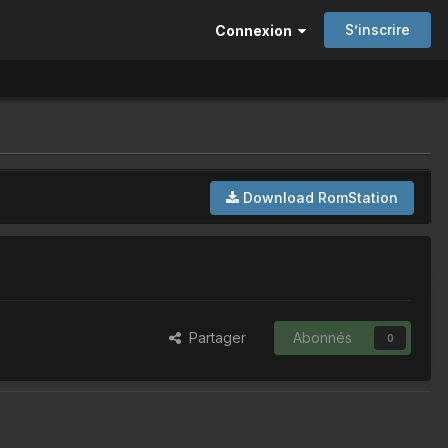
S’inscrire
Connexion
Download RomStation
Partager
Abonnés
0