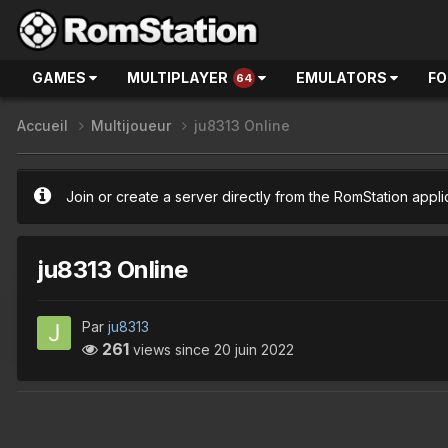
GAMES
MULTIPLAYER
EMULATORS
F
64
Accueil
Multijoueur
ju8313 Online
Join or create a server directly from the RomStation appli
ju8313 Online
Par
ju8313
261
views since
20 juin 2022