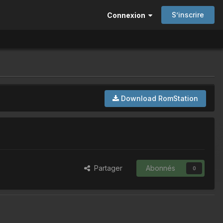
S’inscrire
Connexion
Download RomStation
Partager
Abonnés
0