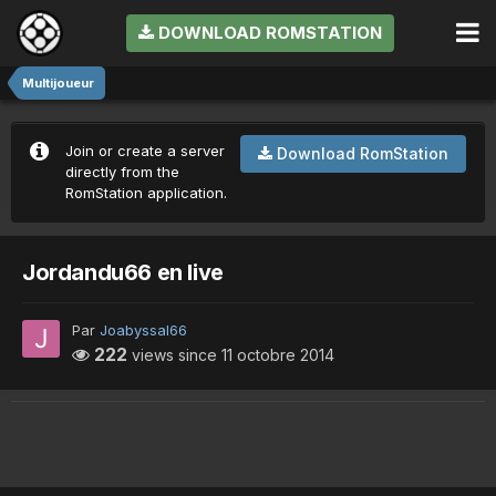
DOWNLOAD ROMSTATION
Multijoueur
Join or create a server
Download RomStation
directly from the
RomStation application.
Jordandu66 en live
Par
Joabyssal66
222
views since
11 octobre 2014