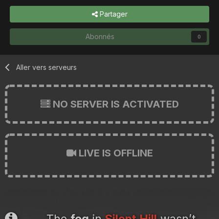
Partager
Abonnés
0
Aller vers serveurs
NO SERVER IS ACTIVATED
LIVE IS OFFLINE
The
fog
in
Silent Hill
wasn’t