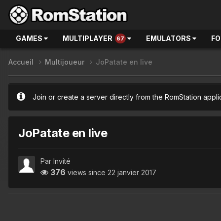
GAMES
MULTIPLAYER
EMULATORS
F
67
Accueil
Multijoueur
JoPatate en live
Join or create a server directly from the RomStation appli
JoPatate en live
Par Invité
376
views since
22 janvier 2017