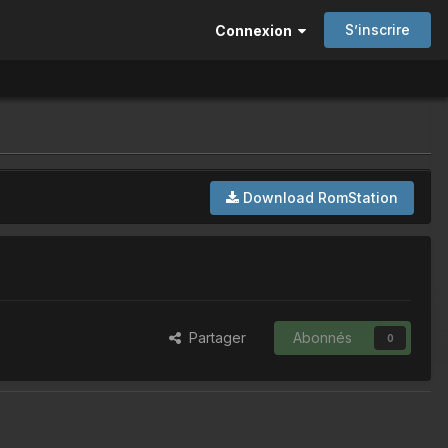
S’inscrire
Connexion
Download RomStation
Partager
Abonnés
0