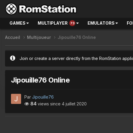
GAMES
MULTIPLAYER
EMULATORS
FO
73
Accueil
Multijoueur
Jipouille76 Online
Join or create a server directly from the RomStation appli
Jipouille76 Online
Par
Jipouille76
84
views since
4 juillet 2020