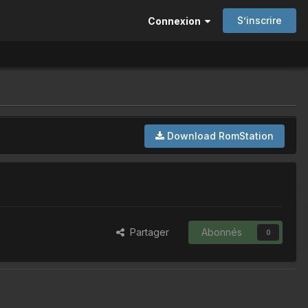
S’inscrire
Connexion
Download RomStation
Partager
Abonnés
0