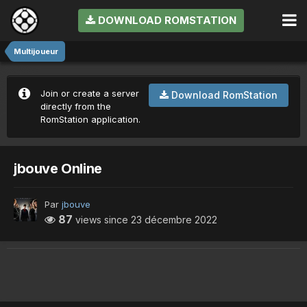
DOWNLOAD ROMSTATION
Multijoueur
Join or create a server
Download RomStation
directly from the
RomStation application.
jbouve Online
Par
jbouve
87
views since
23 décembre 2022