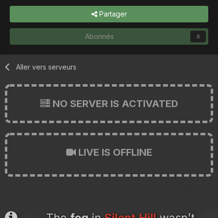
Partager
Abonnés
0
Aller vers serveurs
NO SERVER IS ACTIVATED
LIVE IS OFFLINE
The
fog
in
Silent Hill
wasn’t