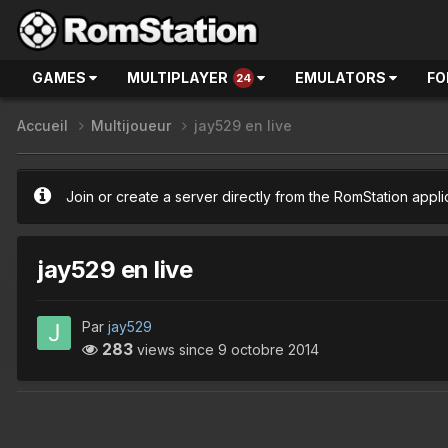
GAMES
MULTIPLAYER
EMULATORS
FO
24
Accueil
Multijoueur
jay529 en live
Join or create a server directly from the RomStation appli
jay529 en live
Par
jay529
283
views since
9 octobre 2014