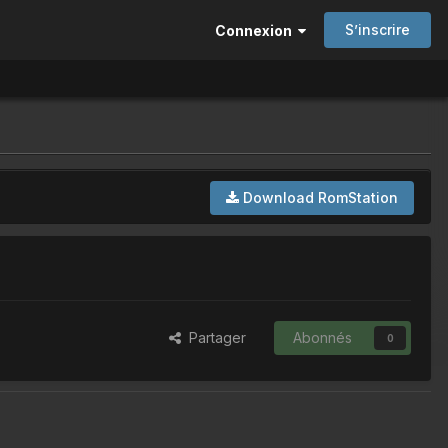
S’inscrire
Connexion
Download RomStation
Partager
Abonnés
0