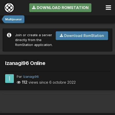
DOWNLOAD ROMSTATION
Multijoueur
Join or create a server
Download RomStation
directly from the
RomStation application.
Izanagi96 Online
Par
Izanagi96
112
views since
6 octobre 2022