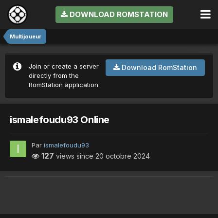
DOWNLOAD ROMSTATION
Multijoueur
Join or create a server
Download RomStation
directly from the
RomStation application.
ismalefoudu93 Online
Par
ismalefoudu93
127
views since
20 octobre 2024