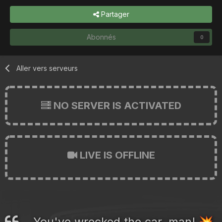
Partager
Abonnés
0
Aller vers serveurs
NO SERVER IS ACTIVATED
LIVE IS OFFLINE
You've wrecked the car, man!
💥