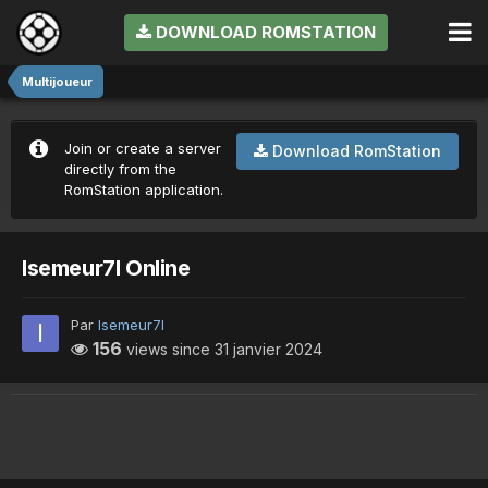
DOWNLOAD ROMSTATION
Multijoueur
Join or create a server
Download RomStation
directly from the
RomStation application.
Isemeur7I Online
Par
Isemeur7I
156
views since
31 janvier 2024