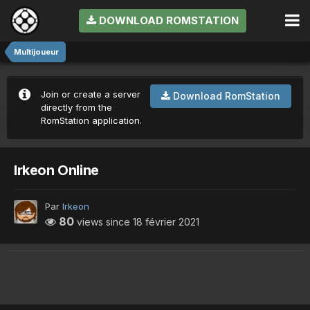
DOWNLOAD ROMSTATION
Multijoueur
Join or create a server
Download RomStation
directly from the
RomStation application.
Irkeon Online
Par
Irkeon
80
views since
18 février 2021