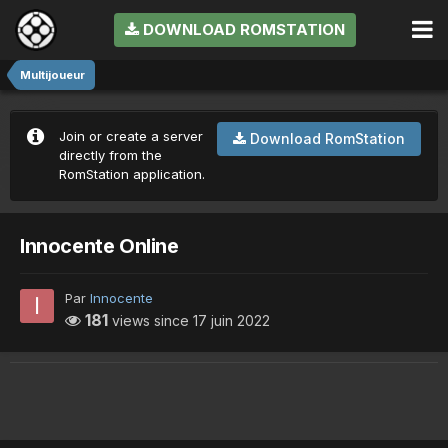
DOWNLOAD ROMSTATION
Multijoueur
Join or create a server
Download RomStation
directly from the
RomStation application.
Innocente Online
Par
Innocente
181
views since
17 juin 2022