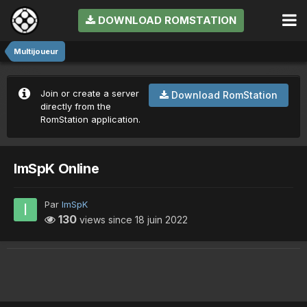
DOWNLOAD ROMSTATION
Multijoueur
Join or create a server
Download RomStation
directly from the
RomStation application.
ImSpK Online
Par
ImSpK
130
views since
18 juin 2022