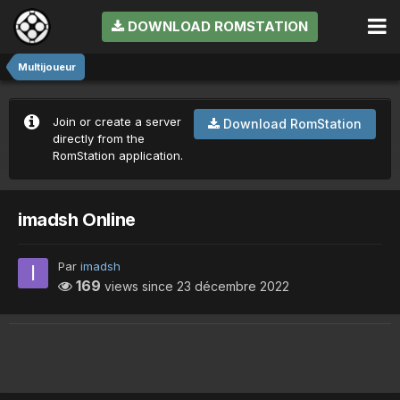
DOWNLOAD ROMSTATION
Multijoueur
Join or create a server
Download RomStation
directly from the
RomStation application.
imadsh Online
Par
imadsh
169
views since
23 décembre 2022