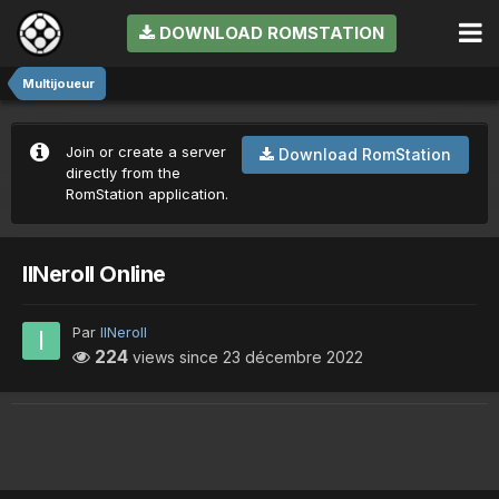
DOWNLOAD ROMSTATION
Multijoueur
Join or create a server
Download RomStation
directly from the
RomStation application.
IINeroII Online
Par
IINeroII
224
views since
23 décembre 2022