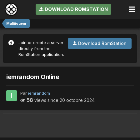
DOWNLOAD ROMSTATION
Multijoueur
Join or create a server
Download RomStation
directly from the
RomStation application.
iemrandom Online
Par
iemrandom
58
views since
20 octobre 2024